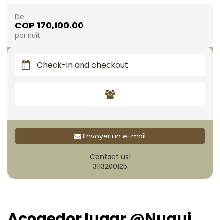
De
COP 170,100.00
par nuit
Envoyer un e-mail
Contact us!
3113200125
Acogedor lugar @Nuqui